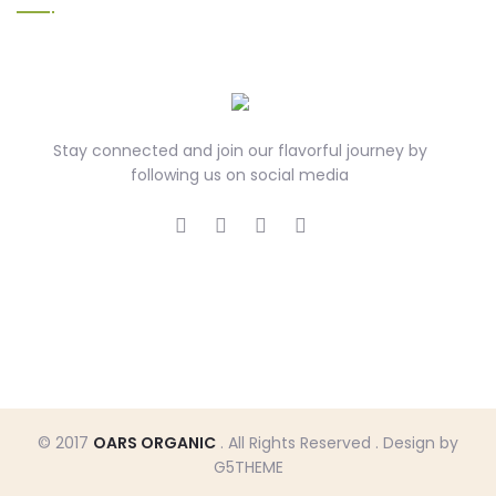
Stay connected and join our flavorful journey by
following us on social media
© 2017
OARS ORGANIC
. All Rights Reserved . Design by
G5THEME